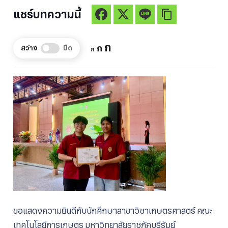
แชร์บทความนี้
Increase
ก
Reset
Decrease
ก
สว่าง
มืด
ก
font
font
font
size.
size.
size.
ขอแสดงความยินดีกับนักศึกษาสาขาวิชาเกษตรศาสตร์ คณะ
เทคโนโลยีการเกษตร มหาวิทยาลัยราชภัฏบุรีรัมย์