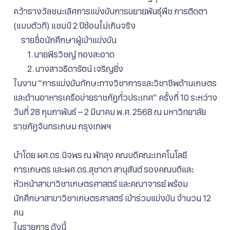
คว้ารางวัลชนะเลิศการแข่งขันการขยายพันธุ์พืช การติดตา
(แบบตัวที)
แชมป์
2 ปีซ้อนไม่เกินจริง
รายชื่อนักศึกษาผู้เข้าแข่งขัน
1.
นายพีรวิชญ์ ทองสะอาด
2.
นางสาวธิดารัตน์ เจริญยิ่ง
ในงาน “การแข่งขันทักษะทางวิชาการและวิชาชีพด้านเกษตร
และด้านอาหารเครือข่ายราชภัฏทั่วประเทศ” ครั้งที่ 10
ระหว่าง
วันที่ 28 กุมภาพันธ์ – 2 มีนาคม พ.ศ. 2568 ณ มหาวิทยาลัย
ราชภัฏจันทรเกษม กรุงเทพฯ
นำโดย ผศ.ดร.นิจพร ณ พัทลุง คณบดีคณะเทคโนโลยี
การเกษตร และผศ.ดร.สุชาดา สานุสันต์ รองคณบดีและ
หัวหน้าสาขาวิชาเกษตรศาสตร์ และคณาจารย์ พร้อม
นักศึกษาสาขาวิชาเกษตรศาสตร์ เข้าร่วมแข่งขัน จำนวน 12
คน
ในรายการ ดังนี้