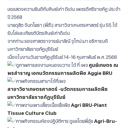
size.
size.
size.
ขอแสดงความยินดีกับศิษย์เก่า ดีเด่น เพชรดีศรีราชภัฏ ประจำ
ปี 2568
นายดุสิต จันทโยธา (พี่ต๊ะ) สาขาวิชาเกษตรศาสตร์ รุ่น 55 ได้
รับโล่และเกียรติบัตรศิษย์เก่าดีเด่น
จากท่าน รองศาสตราจารย์มาลิณี จุโฑปะมา อธิการบดี
มหาวิทยาลัยราชภัฏบุรีรัมย์
เนื่องในงานวันราชภัฏบุรีรัมย์ 14-16 กุมภาพันธ์ พ.ศ. 2568
ดูภาพการลงงานหนองขวาง ได้ ที่ เพจ
ศูนย์เกษตร ณ
พรสำราญ เอกนวัตกรรมการผลิตพืช Aggie BRU
ภาพกิจกรรมสาขาได้ที่เพจ
สาขาวิชาเกษตรศาสตร์ -นวัตกรรมการผลิตพืช
มหาวิทยาลัยราชภัฏบุรีรัมย์
ภาพงานเพาะเลี้ยงเนื้อเยื่อพืช
Agri BRU-Plant
Tissue Culture Club
ภาพกิจกรรมห้องปฏิบัติการ ดูแลโดยพี่อุ้ย
Agri-Bru-