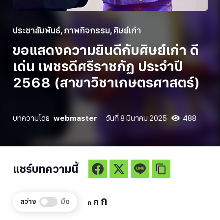
ประชาสัมพันธ์
,
ภาพกิจกรรม
,
ศิษย์เก่า
ขอแสดงความยินดีกับศิษย์เก่า ดี
เด่น เพชรดีศรีราชภัฏ ประจำปี
2568 (สาขาวิชาเกษตรศาสตร์)
บทความโดย
webmaster
วันที่
8 มีนาคม 2025
488
แชร์บทความนี้
Increase
ก
Reset
Decrease
ก
สว่าง
มืด
ก
font
font
font