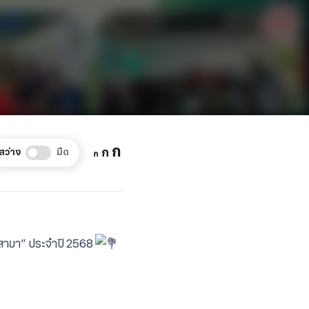
Increase
ก
Reset
Decrease
ก
สว่าง
มืด
ก
font
font
font
size.
size.
size.
ุญสาขา” ประจำปี 2568