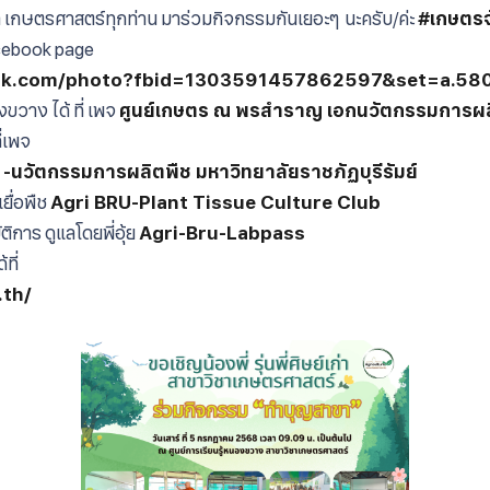
ย์เก่า เกษตรศาสตร์ทุกท่าน มาร่วมกิจกรรมกันเยอะๆ นะครับ/ค่ะ
#เกษตรจ
cebook page
ook.com/photo?fbid=1303591457862597&set=a.5
วาง ได้ ที่ เพจ
ศูนย์เกษตร ณ พรสำราญ เอกนวัตกรรมการผล
่เพจ
-นวัตกรรมการผลิตพืช มหาวิทยาลัยราชภัฏบุรีรัมย์
ยื่อพืช
Agri BRU-Plant Tissue Culture Club
ิการ ดูแลโดยพี่อุ้ย
Agri-Bru-Labpass
ที่
.th/