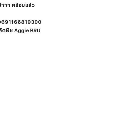
๋าาา พร้อมแล้ว
80691166819300
ิตพืช Aggie BRU