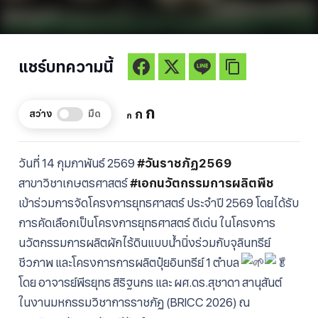
แชร์บทความนี้
Increase
ก
Reset
Decrease
ก
สว่าง
มืด
ก
font
font
font
size.
size.
size.
วันที่ 14 กุมภาพันธ์ 2569
#วันราชภัฏ2569
สาขาวิชาเกษตรศาสตร์
#เอกนวัตกรรมการผลิตพืช
เข้าร่วมการจัดโครงการยุทธศาสตร์ ประจำปี 2569 โดยได้รับ
การคัดเลือกเป็นโครงการยุทธศาสตร์ ดีเด่น ในโครงการ
นวัตกรรมการผลิตผักไร้ดินแบบน้ำนิ่งร่วมกับจุลินทรีย์
ชีวภาพ และโครงการการผลิตปุ๋ยอินทรีย์ 1 ตำบล
โดย อาจารย์พีรยุทธ สิริฐนกร และ ผศ.ดร.สุชาดา สานุสันต์
ในงานมหกรรมวิชาการราชภัฏ (BRICC 2026) ณ