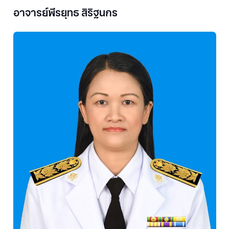
อาจารย์พีรยุทธ สิริฐนกร