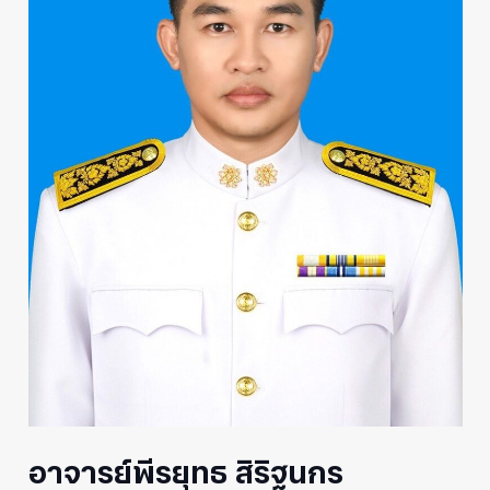
อาจารย์พีรยุทธ สิริฐนกร